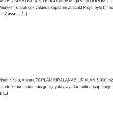
a BİRİM SAYISI 14 NİTELİĞİ Cadde Mağazaları DURUMU Deva
Merkezi" olarak çok yakında kapılarını açacak! Proje, öyle bir 
e Çayyolu, [...]
işehir Yolu, Ankara TOPLAM KİRALANABİLİR ALAN 5.000 m2 
isinde konumlandırılmış geniş, yatay, ayarlanabilir ahşap panjur
[...]