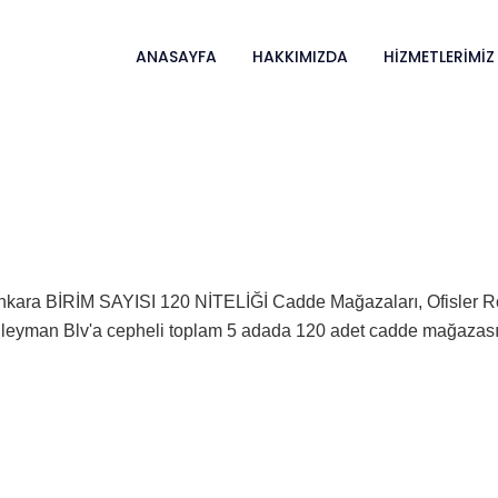
ANASAYFA
HAKKIMIZDA
HIZMETLERIMIZ
İRİM SAYISI 120 NİTELİĞİ Cadde Mağazaları, Ofisler Rota İn
eyman Blv'a cepheli toplam 5 adada 120 adet cadde mağazası ve 