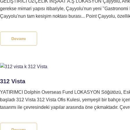
GELİŞTİRİCİ ÖZÇELİK İNŞAAT A.Ş LOKASYON Çayyolu, Ankar
gerekse mimari yapısı itibariyle, Çayyolu'nun yeni "Gastronomi 
Çayyolu'nun tam kesişim noktası burası... Point Çayyolu, özellikl
Devamı
312 Vista
YATIRIMCI Dolphin Overseas Fund LOKASYON Söğütözü, Esk
başladı 312 Vista 312 Vista Ofis Kulesi, yemyeşil bir bahçe içer
tasarımı ile çevresindeki yapılar arasında öne çıkmaktadır. Çevre 
Devamı