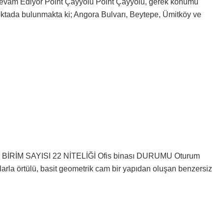
m Ediyor Point Çayyolu Point Çayyolu, gerek konumu
noktada bulunmakta ki; Angora Bulvarı, Beytepe, Ümitköy ve
BİRİM SAYISI 22 NİTELİĞİ Ofis binası DURUMU Oturum
larla örtülü, basit geometrik cam bir yapıdan oluşan benzersiz