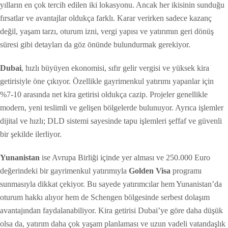
yılların en çok tercih edilen iki lokasyonu. Ancak her ikisinin sunduğu
fırsatlar ve avantajlar oldukça farklı. Karar verirken sadece kazanç
değil, yaşam tarzı, oturum izni, vergi yapısı ve yatırımın geri dönüş
süresi gibi detayları da göz önünde bulundurmak gerekiyor.
Dubai
, hızlı büyüyen ekonomisi, sıfır gelir vergisi ve yüksek kira
getirisiyle öne çıkıyor. Özellikle gayrimenkul yatırımı yapanlar için
%7-10 arasında net kira getirisi oldukça cazip. Projeler genellikle
modern, yeni teslimli ve gelişen bölgelerde bulunuyor. Ayrıca işlemler
dijital ve hızlı; DLD sistemi sayesinde tapu işlemleri şeffaf ve güvenli
bir şekilde ilerliyor.
Yunanistan
ise Avrupa Birliği içinde yer alması ve 250.000 Euro
değerindeki bir gayrimenkul yatırımıyla
Golden Visa
programı
sunmasıyla dikkat çekiyor. Bu sayede yatırımcılar hem Yunanistan’da
oturum hakkı alıyor hem de Schengen bölgesinde serbest dolaşım
avantajından faydalanabiliyor. Kira getirisi Dubai’ye göre daha düşük
olsa da, yatırım daha çok yaşam planlaması ve uzun vadeli vatandaşlık