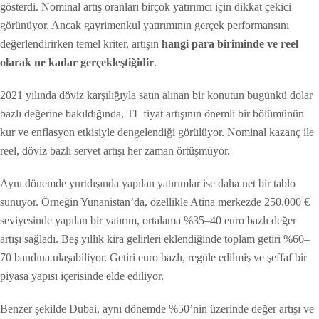
gösterdi. Nominal artış oranları birçok yatırımcı için dikkat çekici
görünüyor. Ancak gayrimenkul yatırımının gerçek performansını
değerlendirirken temel kriter, artışın
hangi para biriminde ve reel
olarak ne kadar gerçekleştiğidir
.
2021 yılında döviz karşılığıyla satın alınan bir konutun bugünkü dolar
bazlı değerine bakıldığında, TL fiyat artışının önemli bir bölümünün
kur ve enflasyon etkisiyle dengelendiği görülüyor. Nominal kazanç ile
reel, döviz bazlı servet artışı her zaman örtüşmüyor.
Aynı dönemde yurtdışında yapılan yatırımlar ise daha net bir tablo
sunuyor. Örneğin
Yunanistan
’da, özellikle
Atina
merkezde 250.000 €
seviyesinde yapılan bir yatırım, ortalama %35–40 euro bazlı değer
artışı sağladı. Beş yıllık kira gelirleri eklendiğinde toplam getiri %60–
70 bandına ulaşabiliyor. Getiri euro bazlı, regüle edilmiş ve şeffaf bir
piyasa yapısı içerisinde elde ediliyor.
Benzer şekilde
Dubai
, aynı dönemde %50’nin üzerinde değer artışı ve