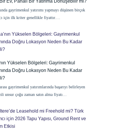
ir Ev, Pahalı Bir Yatırıma Dönüşebilir mi?
şında gayrimenkul yatırımı yapmayı düşünen birçok
ı için ilk kriter genellikle fiyattır.…
’nın Yükselen Bölgeleri: Gayrimenkul
ımında Doğru Lokasyon Neden Bu Kadar
i?
arası gayrimenkul yatırımlarında başarıyı belirleyen
li unsur çoğu zaman satın alma fiyatı…