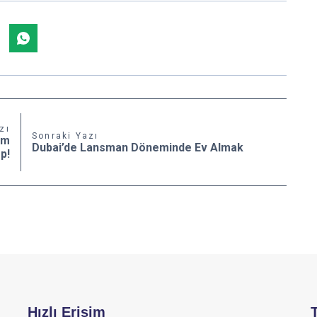
zı
Sonraki Yazı
ım
Dubai’de Lansman Döneminde Ev Almak
p!
Hızlı Erişim