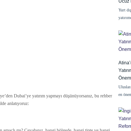
Ucuz B
Yurt dı
yatırımc
Atina
Yatır
Öneml
Uluslar
en önem
ye’den Dubai’ye yatırım yapmayı düşünüyorsanız, bu rehber
ilde anlatıyoruz:
m amaçlı mı? Cevabınız, hangi bölgede, hangi tipte ve hangi