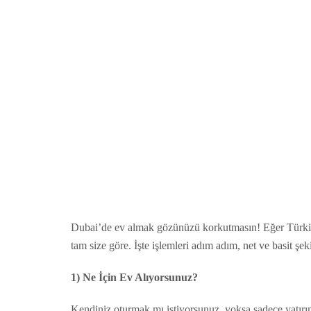
Dubai’de ev almak gözünüzü korkutmasın! Eğer Türki
tam size göre. İşte işlemleri adım adım, net ve basit şek
1) Ne İçin Ev Alıyorsunuz?
Kendiniz oturmak mı istiyorsunuz, yoksa sadece yatırı