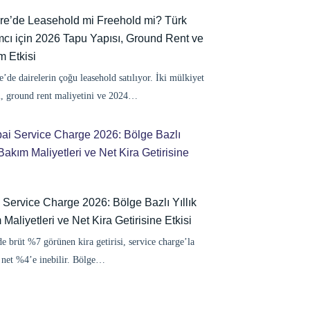
tere’de Leasehold mi Freehold mi? Türk
mcı için 2026 Tapu Yapısı, Ground Rent ve
m Etkisi
re’de dairelerin çoğu leasehold satılıyor. İki mülkiyet
ı, ground rent maliyetini ve 2024…
 Service Charge 2026: Bölge Bazlı Yıllık
Maliyetleri ve Net Kira Getirisine Etkisi
e brüt %7 görünen kira getirisi, service charge’la
e net %4’e inebilir. Bölge…