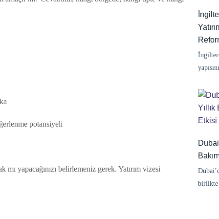
İngil
Yatırı
Refor
İngilte
yapısın
ika
eğerlenme potansiyeli
Dubai
Bakım 
k mı yapacağınızı belirlemeniz gerek. Yatırım vizesi
Dubai’d
birlikt