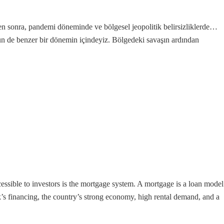
en sonra, pandemi döneminde ve bölgesel jeopolitik belirsizliklerde…
ün de benzer bir dönemin içindeyiz. Bölgedeki savaşın ardından
essible to investors is the mortgage system. A mortgage is a loan model
nk’s financing, the country’s strong economy, high rental demand, and a