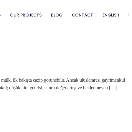
S
OUR PROJECTS
BLOG
CONTACT
ENGLISH
r mülk, ilk bakışta cazip görünebilir. Ancak uluslararası gayrimenkul
l; düşük kira getirisi, sınırlı değer artışı ve beklenmeyen […]