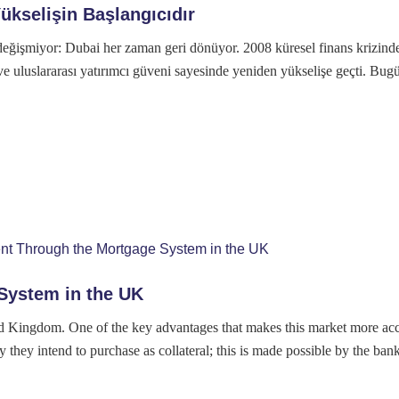
Yükselişin Başlangıcıdır
değişmiyor: Dubai her zaman geri dönüyor. 2008 küresel finans krizind
e uluslararası yatırımcı güveni sayesinde yeniden yükselişe geçti. Bug
System in the UK
ited Kingdom. One of the key advantages that makes this market more acc
 they intend to purchase as collateral; this is made possible by the ba